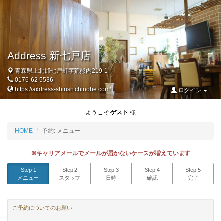
Address 新七戸店
青森県上北郡七戸町字荒熊内219-1
0176-62-5536
https://address-shinshichinohe.com/
ログイン
ようこそ
ゲスト
様
HOME
予約: メニュー
※キャリアメールでメールが届かないケースが増えています
Step 1
Step 2
Step 3
Step 4
Step 5
メニュー
スタッフ
日時
確認
完了
ご予約についてのお願い