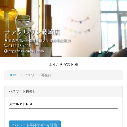
サァクルワン藤崎店
青森県南津軽郡藤崎町大字藤崎字舘岡20
0172-75-4001
https://hair-circle1.com/
ログイン
ようこそ
ゲスト
様
HOME
パスワード再発行
パスワード再発行
メールアドレス
パスワード再発行URLを送信