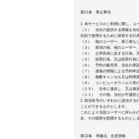
第11条 禁止事項
1. 本サービスのご利用に際し、
（１） 当社の提供する情報を当
目的で使用するために保管する行
（２） 他のユーザー、第三者も
（３） 前項の他、他のユーザー
（４） 公序良俗に反する行為、
（５） 犯罪行為、又は犯罪行為
（６） 予約の販売等、当社の承
（７） 虚偽の情報による予約申
（８） 無断キャンセル又は利用
（９） コンピュータウィルス等
（１０） 法令に違反し、又は違
（１１） その他、当社が不適切
2. 前項各号のいずれかに該当す
ことができるものとします。
これにより当該ユーザーに何らか
合、その損害を賠償するものとし
第12条 準拠法、合意管轄