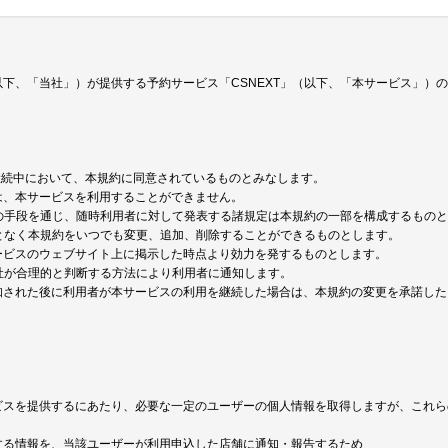
下、「当社」）が提供する予約サービス「CSNEXT」（以下、「本サービス」）
継続中において、本規約に同意されているものとみなします。
は、本サービスを利用することができません。
他の手段を通じ、随時利用者に対して発表する諸規定は本規約の一部を構成するもの
ことなく本規約をいつでも変更、追加、削除することができるものとします。
ービスのウェブサイト上に掲示した時点より効力を発するものとします。
当社が合理的と判断する方法により利用者に通知します。
知された後に利用者が本サービスの利用を継続した場合は、本規約の変更を承諾した
ビスを提供するにあたり、必要な一定のユーザーの個人情報を取得しますが、これら
する情報を、当該ユーザーが利用申込した店舗に通知・報告するため