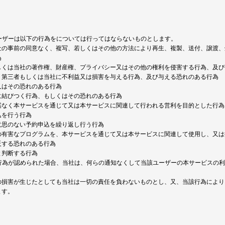
ユーザーは以下の行為をについては行ってはならないものとします。
社の事前の同意なく、複写、若しくはその他の方法により再生、複製、送付、譲渡、
為
しくは当社の著作権、財産権、プライバシー又はその他の権利を侵害する行為、及び
、第三者もしくは当社に不利益又は損害を与える行為、及び与える恐れのある行為
又はその恐れのある行為
に結びつく行為、もしくはその恐れのある行為
諾なく本サービスを通じて又は本サービスに関連して行われる営利を目的とした行為
込を行う行為
意思のない予約申込を繰り返し行う行為
の有害なプログラムを、本サービスを通じて又は本サービスに関連して使用し、又は
反する恐れのある行為
と判断する行為
る行為が認められた場合、当社は、何らの通知なくして当該ユーザーの本サービスの
の損害が生じたとしても当社は一切の責任を負わないものとし、又、当該行為により
ます。