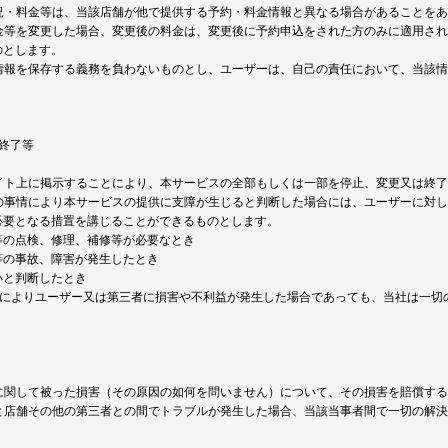
状況・料金等は、当該店舗が他で提供する予約・料金情報と異なる場合があることを
料金等を変更した場合、変更後の料金は、変更後に予約申込をされた方のみに適用さ
のとします。
の情報を保存する義務を負わないものとし、ユーザーは、自己の責任において、当該
終了等
サイト上に掲示することにより、本サービスの全部もしくは一部を停止、変更又は終
かの事情により本サービスの提供に支障が生じると判断した場合には、ユーザーに対
必要となる措置を講じることができるものとします。
等の点検、修理、補修等が必要なとき
等の事故、障害が発生したとき
いと判断したとき
措置によりユーザー又は第三者に損害や不利益が発生した場合であっても、当社は一
スに関して被った損害（その原因の如何を問いません）について、その損害を賠償す
ーと店舗その他の第三者との間でトラブルが発生した場合、当該当事者間で一切の解