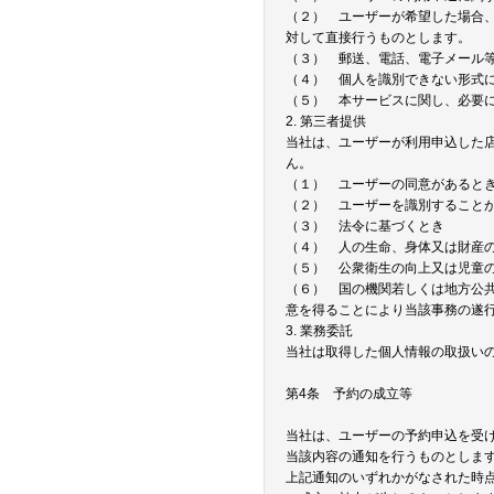
（２） ユーザーが希望した場合
対して直接行うものとします。
（３） 郵送、電話、電子メール
（４） 個人を識別できない形式
（５） 本サービスに関し、必要
2. 第三者提供
当社は、ユーザーが利用申込した
ん。
（１） ユーザーの同意があると
（２） ユーザーを識別すること
（３） 法令に基づくとき
（４） 人の生命、身体又は財産
（５） 公衆衛生の向上又は児童
（６） 国の機関若しくは地方公
意を得ることにより当該事務の遂
3. 業務委託
当社は取得した個人情報の取扱い
第4条 予約の成立等
当社は、ユーザーの予約申込を受
当該内容の通知を行うものとしま
上記通知のいずれかがなされた時