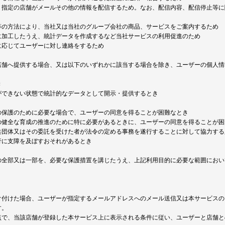
、指定の店舗がメールその他の情報を配信するため。なお、配信内容、配信停止等に
等の方法により、当社又は当社のグループ会社の商品、サービスをご案内するため
に加工したうえ、統計データを作成するなど当社サービスの利用促進のため
に応じてユーザーに対し連絡をするため
店舗へ提供する場合、又は以下のいずれかに該当する場合を除き、ユーザーの個人情
き
ができない状態で統計的なデータとして開示・提供するとき
の保護のために必要な場合で、ユーザーの同意を得ることが困難なとき
の健全な育成の推進のために特に必要があるときに、ユーザーの同意を得ることが困
共団体又はその委託を受けた者が法令の定める事務を遂行することに対して協力する
行に支障を及ぼすおそれがあるとき
の全部又は一部を、必要な保護措置を講じたうえ、上記利用目的に必要な範囲におい
け付けた場合、ユーザーが指定するメールアドレスへのメール送信又は本サービスの
す。
点で、当該店舗が登録した本サービス上に表示される条件に従い、ユーザーと店舗と