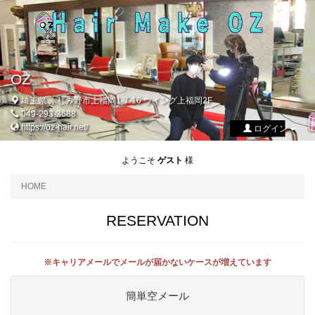
OZ
埼玉県 ふじみ野市上福岡1-7-10 ウイング上福岡2F
049-293-3688
https://oz-hair.net/
ログイン
ようこそ
ゲスト
様
HOME
RESERVATION
※キャリアメールでメールが届かないケースが増えています
簡単空メール