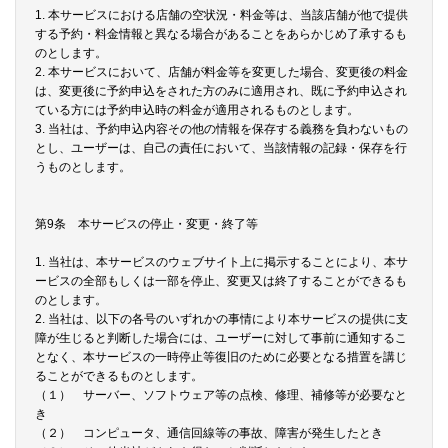
1. 本サービスにおける店舗の空状況・料金等は、当該店舗が他で提供
する予約・料金情報と異なる場合があることをあらかじめ了承するも
のとします。
2. 本サービスにおいて、店舗が料金等を変更した場合、変更後の料金
は、変更後に予約申込をされた方のみに適用され、既に予約申込され
ている方には予約申込時の料金が適用されるものとします。
3. 当社は、予約申込内容その他の情報を保存する義務を負わないもの
とし、ユーザーは、自己の責任において、当該情報の記録・保存を行
うものとします。
第9条 本サービスの停止・変更・終了等
1. 当社は、本サービスのウェブサイト上に掲示することにより、本サ
ービスの全部もしくは一部を停止、変更又は終了することができるも
のとします。
2. 当社は、以下の各号のいずれかの事情により本サービスの提供に支
障が生じると判断した場合には、ユーザーに対して事前に通知するこ
となく、本サービスの一時停止等復旧のために必要となる措置を講じ
ることができるものとします。
（１） サーバー、ソフトウェア等の点検、修理、補修等が必要なと
き
（２） コンピュータ、通信回線等の事故、障害が発生したとき