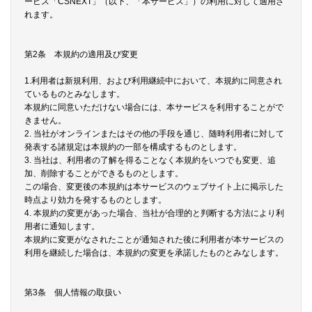
ービス「CSNEXT」（以下、「本サービス」）の利用に対して適用さ
れます。
第2条 本規約の適用及び変更
1.利用者は新規利用、および利用継続中において、本規約に同意され
ているものとみなします。
本規約に同意いただけない場合には、本サービスを利用することがで
きません。
2. 当社がオンラインまたはその他の手段を通じ、随時利用者に対して
発表する諸規定は本規約の一部を構成するものとします。
3. 当社は、利用者の了解を得ることなく本規約をいつでも変更、追
加、削除することができるものとします。
この場合、変更後の本規約は本サービスのウェブサイト上に掲示した
時点より効力を発するものとします。
4. 本規約の変更があった場合、当社が合理的と判断する方法により利
用者に通知します。
本規約に変更がなされたことが通知された後に利用者が本サービスの
利用を継続した場合は、本規約の変更を承諾したものとみなします。
第3条 個人情報の取扱い