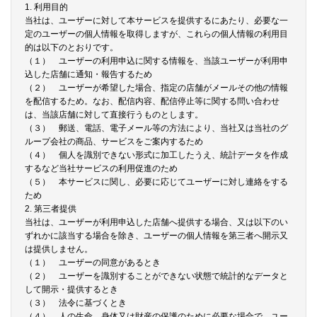
1. 利用目的
当社は、ユーザーに対して本サービスを提供するにあたり、必要な一
定のユーザーの個人情報を取得しますが、これらの個人情報の利用目
的は以下のとおりです。
（１） ユーザーの利用申込に関する情報を、当該ユーザーが利用申
込した店舗に通知・報告するため
（２） ユーザーが希望した場合、指定の店舗がメールその他の情報
を配信するため。なお、配信内容、配信停止等に関する問い合わせ
は、当該店舗に対して直接行うものとします。
（３） 郵送、電話、電子メール等の方法により、当社又は当社のグ
ループ会社の商品、サービスをご案内するため
（４） 個人を識別できない形式に加工したうえ、統計データを作成
するなど当社サービスの利用促進のため
（５） 本サービスに関し、必要に応じてユーザーに対し連絡をする
ため
2. 第三者提供
当社は、ユーザーが利用申込した店舗へ提供する場合、又は以下のい
ずれかに該当する場合を除き、ユーザーの個人情報を第三者へ開示又
は提供しません。
（１） ユーザーの同意があるとき
（２） ユーザーを識別することができない状態で統計的なデータと
して開示・提供するとき
（３） 法令に基づくとき
（４） 人の生命、身体又は財産の保護のために必要な場合で、ユー