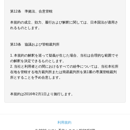
第12条 準拠法、合意管轄
本規約の成立、効力、履行および解釈に関しては、日本国法が適用さ
れるものとします。
第13条 協議および管轄裁判所
1. 本規約の解釈を巡って疑義が生じた場合、当社は合理的な範囲でそ
の解釈を決定できるものとします。
2. 当社と利用者との間におけるすべての紛争については、当社本社所
在地を管轄する地方裁判所または簡易裁判所を第1審の専属管轄裁判
所とすることを予め合意します。
本規約は2016年2月1日より施行します。
利用規約