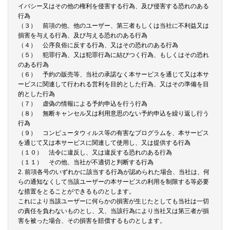
イバシー又はその他の権利を侵害する行為、及び侵害する恐れのある
行為
（３） 前項の他、他のユーザー、第三者もしくは当社に不利益又は
損害を与える行為、及び与える恐れのある行為
（４） 公序良俗に反する行為、又はその恐れのある行為
（５） 犯罪行為、又は犯罪行為に結びつく行為、もしくはその恐れ
のある行為
（６） 予約の販売等、当社の承諾なく本サービスを通じて又は本サ
ービスに関連して行われる営利を目的とした行為、又はその準備を目
的とした行為
（７） 虚偽の情報による予約申込を行う行為
（８） 無断キャンセル又は利用意思のない予約申込を繰り返し行う
行為
（９） コンピュータウィルス等の有害なプログラムを、本サービス
を通じて又は本サービスに関連して使用し、又は提供する行為
（１０） 法令に違反し、又は違反する恐れのある行為
（１１） その他、当社が不適切と判断する行為
2. 前項各号のいずれかに該当する行為が認められた場合、当社は、何
らの通知なくして当該ユーザーの本サービスの利用を制限する等必要
な措置をとることができるものとします。
これにより当該ユーザーに何らかの損害が生じたとしても当社は一切
の責任を負わないものとし、又、当該行為により当社又は第三者が損
害を被った場合、その損害を賠償するものとします。