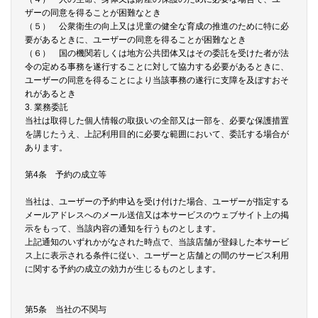
ザーの同意を得ることが困難なとき
（５） 公衆衛生の向上又は児童の健全な育成の推進のために特に必
要があるときに、ユーザーの同意を得ることが困難なとき
（６） 国の機関若しくは地方公共団体又はその委託を受けた者が法
令の定める事務を遂行することに対して協力する必要があるときに、
ユーザーの同意を得ることにより当該事務の遂行に支障を及ぼすおそ
れがあるとき
3. 業務委託
当社は取得した個人情報の取扱いの全部又は一部を、必要な保護措置
を講じたうえ、上記利用目的に必要な範囲において、委託する場合が
あります。
第4条 予約の成立等
当社は、ユーザーの予約申込を受け付けた場合、ユーザーが指定する
メールアドレスへのメール送信又は本サービスのウェブサイト上の掲
示をもって、当該内容の通知を行うものとします。
上記通知のいずれかがなされた時点で、当該店舗が登録した本サービ
ス上に表示される条件に従い、ユーザーと店舗との間のサービス利用
に関する予約の成立の効力が生じるものとします。
第5条 当社の不関与