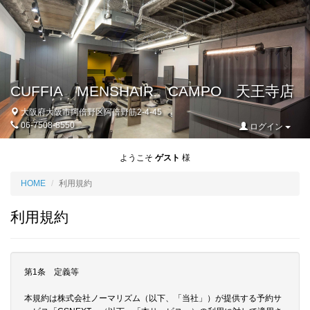
CUFFIA MENSHAIR CAMPO 天王寺店
大阪府大阪市阿倍野区阿倍野筋2-4-45
06-7508-8550
ログイン
ようこそ
ゲスト
様
HOME
利用規約
利用規約
第1条 定義等
本規約は株式会社ノーマリズム（以下、「当社」）が提供する予約サ