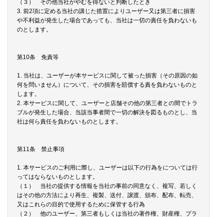
（３） その他当社がやむを得ないと判断したとき
3. 前2項に定める当社の講じた措置によりユーザー又は第三者に損害
や不利益が発生した場合であっても、当社は一切の責任を負わないも
のとします。
第10条 免責等
1. 当社は、ユーザーが本サービスに関して被った損害（その原因の如
何を問いません）について、その損害を賠償する責を負わないものと
します。
2. 本サービスに関して、ユーザーと店舗その他の第三者との間でトラ
ブルが発生した場合、当該当事者間で一切の解決を図るものとし、当
社は何ら責任を負わないものとします。
第11条 禁止事項
1. 本サービスのご利用に際し、ユーザーは以下の行為をについては行
ってはならないものとします。
（１） 当社の提供する情報を当社の事前の同意なく、複写、若しく
はその他の方法により再生、複製、送付、譲渡、頒布、配布、転売、
又はこれらの目的で使用するために保管する行為
（２） 他のユーザー、第三者もしくは当社の著作権、財産権、プラ