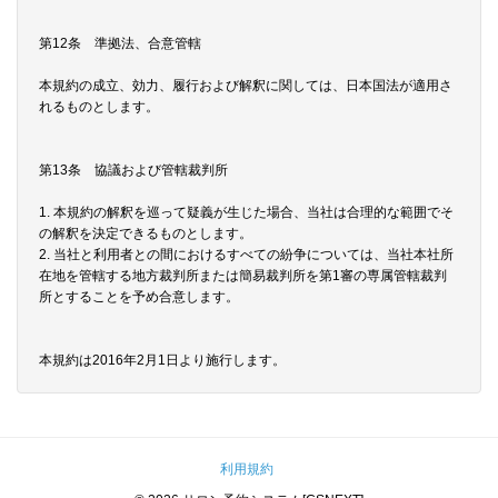
第12条 準拠法、合意管轄
本規約の成立、効力、履行および解釈に関しては、日本国法が適用さ
れるものとします。
第13条 協議および管轄裁判所
1. 本規約の解釈を巡って疑義が生じた場合、当社は合理的な範囲でそ
の解釈を決定できるものとします。
2. 当社と利用者との間におけるすべての紛争については、当社本社所
在地を管轄する地方裁判所または簡易裁判所を第1審の専属管轄裁判
所とすることを予め合意します。
本規約は2016年2月1日より施行します。
利用規約