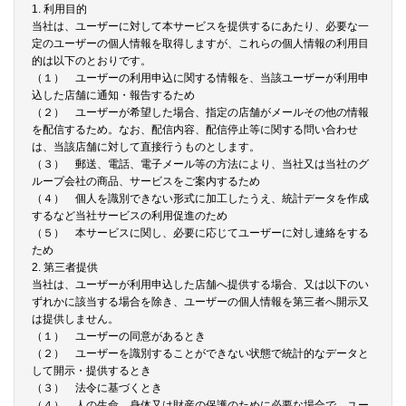
1. 利用目的
当社は、ユーザーに対して本サービスを提供するにあたり、必要な一
定のユーザーの個人情報を取得しますが、これらの個人情報の利用目
的は以下のとおりです。
（１） ユーザーの利用申込に関する情報を、当該ユーザーが利用申
込した店舗に通知・報告するため
（２） ユーザーが希望した場合、指定の店舗がメールその他の情報
を配信するため。なお、配信内容、配信停止等に関する問い合わせ
は、当該店舗に対して直接行うものとします。
（３） 郵送、電話、電子メール等の方法により、当社又は当社のグ
ループ会社の商品、サービスをご案内するため
（４） 個人を識別できない形式に加工したうえ、統計データを作成
するなど当社サービスの利用促進のため
（５） 本サービスに関し、必要に応じてユーザーに対し連絡をする
ため
2. 第三者提供
当社は、ユーザーが利用申込した店舗へ提供する場合、又は以下のい
ずれかに該当する場合を除き、ユーザーの個人情報を第三者へ開示又
は提供しません。
（１） ユーザーの同意があるとき
（２） ユーザーを識別することができない状態で統計的なデータと
して開示・提供するとき
（３） 法令に基づくとき
（４） 人の生命、身体又は財産の保護のために必要な場合で、ユー