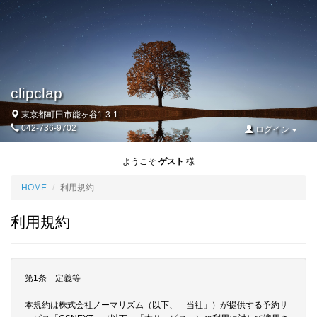
clipclap
東京都町田市能ヶ谷1-3-1
042-736-9702
ログイン
ようこそ
ゲスト
様
HOME
利用規約
利用規約
第1条 定義等
本規約は株式会社ノーマリズム（以下、「当社」）が提供する予約サ