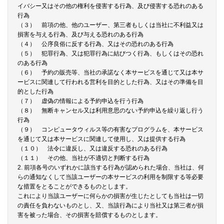
イバシー又はその他の権利を侵害する行為、及び侵害する恐れのある
行為
（３） 前項の他、他のユーザー、第三者もしくは当社に不利益又は
損害を与える行為、及び与える恐れのある行為
（４） 公序良俗に反する行為、又はその恐れのある行為
（５） 犯罪行為、又は犯罪行為に結びつく行為、もしくはその恐れ
のある行為
（６） 予約の販売等、当社の承諾なく本サービスを通じて又は本サ
ービスに関連して行われる営利を目的とした行為、又はその準備を目
的とした行為
（７） 虚偽の情報による予約申込を行う行為
（８） 無断キャンセル又は利用意思のない予約申込を繰り返し行う
行為
（９） コンピュータウィルス等の有害なプログラムを、本サービス
を通じて又は本サービスに関連して使用し、又は提供する行為
（１０） 法令に違反し、又は違反する恐れのある行為
（１１） その他、当社が不適切と判断する行為
2. 前項各号のいずれかに該当する行為が認められた場合、当社は、何
らの通知なくして当該ユーザーの本サービスの利用を制限する等必要
な措置をとることができるものとします。
これにより当該ユーザーに何らかの損害が生じたとしても当社は一切
の責任を負わないものとし、又、当該行為により当社又は第三者が損
害を被った場合、その損害を賠償するものとします。