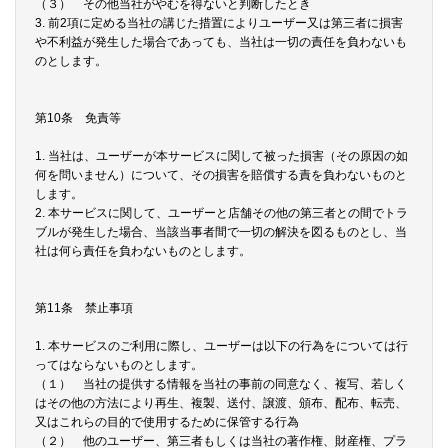
（３） その他当社がやむを得ないと判断したとき
3. 前2項に定める当社の講じた措置によりユーザー又は第三者に損害
や不利益が発生した場合であっても、当社は一切の責任を負わないも
のとします。
第10条 免責等
1. 当社は、ユーザーが本サービスに関して被った損害（その原因の如
何を問いません）について、その損害を賠償する責を負わないものと
します。
2. 本サービスに関して、ユーザーと店舗その他の第三者との間でトラ
ブルが発生した場合、当該当事者間で一切の解決を図るものとし、当
社は何ら責任を負わないものとします。
第11条 禁止事項
1. 本サービスのご利用に際し、ユーザーは以下の行為をについては行
ってはならないものとします。
（１） 当社の提供する情報を当社の事前の同意なく、複写、若しく
はその他の方法により再生、複製、送付、譲渡、頒布、配布、転売、
又はこれらの目的で使用するために保管する行為
（２） 他のユーザー、第三者もしくは当社の著作権、財産権、プラ