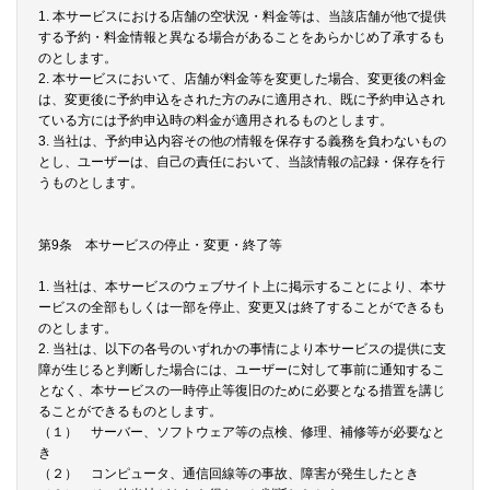
1. 本サービスにおける店舗の空状況・料金等は、当該店舗が他で提供
する予約・料金情報と異なる場合があることをあらかじめ了承するも
のとします。
2. 本サービスにおいて、店舗が料金等を変更した場合、変更後の料金
は、変更後に予約申込をされた方のみに適用され、既に予約申込され
ている方には予約申込時の料金が適用されるものとします。
3. 当社は、予約申込内容その他の情報を保存する義務を負わないもの
とし、ユーザーは、自己の責任において、当該情報の記録・保存を行
うものとします。
第9条 本サービスの停止・変更・終了等
1. 当社は、本サービスのウェブサイト上に掲示することにより、本サ
ービスの全部もしくは一部を停止、変更又は終了することができるも
のとします。
2. 当社は、以下の各号のいずれかの事情により本サービスの提供に支
障が生じると判断した場合には、ユーザーに対して事前に通知するこ
となく、本サービスの一時停止等復旧のために必要となる措置を講じ
ることができるものとします。
（１） サーバー、ソフトウェア等の点検、修理、補修等が必要なと
き
（２） コンピュータ、通信回線等の事故、障害が発生したとき