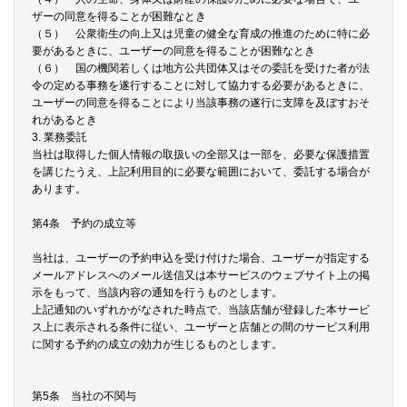
ザーの同意を得ることが困難なとき
（５） 公衆衛生の向上又は児童の健全な育成の推進のために特に必
要があるときに、ユーザーの同意を得ることが困難なとき
（６） 国の機関若しくは地方公共団体又はその委託を受けた者が法
令の定める事務を遂行することに対して協力する必要があるときに、
ユーザーの同意を得ることにより当該事務の遂行に支障を及ぼすおそ
れがあるとき
3. 業務委託
当社は取得した個人情報の取扱いの全部又は一部を、必要な保護措置
を講じたうえ、上記利用目的に必要な範囲において、委託する場合が
あります。
第4条 予約の成立等
当社は、ユーザーの予約申込を受け付けた場合、ユーザーが指定する
メールアドレスへのメール送信又は本サービスのウェブサイト上の掲
示をもって、当該内容の通知を行うものとします。
上記通知のいずれかがなされた時点で、当該店舗が登録した本サービ
ス上に表示される条件に従い、ユーザーと店舗との間のサービス利用
に関する予約の成立の効力が生じるものとします。
第5条 当社の不関与