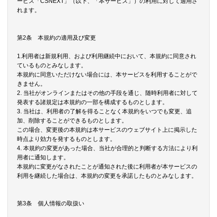
ービス「CSNEXT」（以下、「本サービス」）の利用に対して適用さ
れます。
第2条 本規約の適用及び変更
1.利用者は新規利用、および利用継続中において、本規約に同意され
ているものとみなします。
本規約に同意いただけない場合には、本サービスを利用することがで
きません。
2. 当社がオンラインまたはその他の手段を通じ、随時利用者に対して
発表する諸規定は本規約の一部を構成するものとします。
3. 当社は、利用者の了解を得ることなく本規約をいつでも変更、追
加、削除することができるものとします。
この場合、変更後の本規約は本サービスのウェブサイト上に掲示した
時点より効力を発するものとします。
4. 本規約の変更があった場合、当社が合理的と判断する方法により利
用者に通知します。
本規約に変更がなされたことが通知された後に利用者が本サービスの
利用を継続した場合は、本規約の変更を承諾したものとみなします。
第3条 個人情報の取扱い