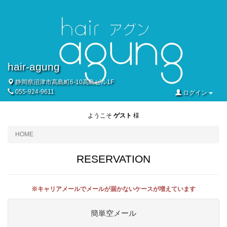
hair-agung
静岡県沼津市高島町6-10高島ビル1F
055-924-9611
ログイン
ようこそ
ゲスト
様
HOME
RESERVATION
※キャリアメールでメールが届かないケースが増えています
簡単空メール