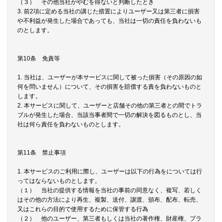
（３） その他当社がやむを得ないと判断したとき
3. 前2項に定める当社の講じた措置によりユーザー又は第三者に損害
や不利益が発生した場合であっても、当社は一切の責任を負わないも
のとします。
第10条 免責等
1. 当社は、ユーザーが本サービスに関して被った損害（その原因の如
何を問いません）について、その損害を賠償する責を負わないものと
します。
2. 本サービスに関して、ユーザーと店舗その他の第三者との間でトラ
ブルが発生した場合、当該当事者間で一切の解決を図るものとし、当
社は何ら責任を負わないものとします。
第11条 禁止事項
1. 本サービスのご利用に際し、ユーザーは以下の行為をについては行
ってはならないものとします。
（１） 当社の提供する情報を当社の事前の同意なく、複写、若しく
はその他の方法により再生、複製、送付、譲渡、頒布、配布、転売、
又はこれらの目的で使用するために保管する行為
（２） 他のユーザー、第三者もしくは当社の著作権、財産権、プラ