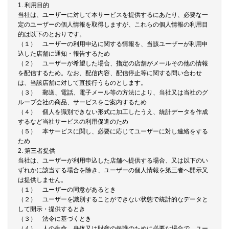
1. 利用目的
当社は、ユーザーに対して本サービスを提供するにあたり、必要な一
定のユーザーの個人情報を取得しますが、これらの個人情報の利用目
的は以下のとおりです。
（１） ユーザーの利用申込に関する情報を、当該ユーザーが利用申
込した店舗に通知・報告するため
（２） ユーザーが希望した場合、指定の店舗がメールその他の情報
を配信するため。なお、配信内容、配信停止等に関する問い合わせ
は、当該店舗に対して直接行うものとします。
（３） 郵送、電話、電子メール等の方法により、当社又は当社のグ
ループ会社の商品、サービスをご案内するため
（４） 個人を識別できない形式に加工したうえ、統計データを作成
するなど当社サービスの利用促進のため
（５） 本サービスに関し、必要に応じてユーザーに対し連絡をする
ため
2. 第三者提供
当社は、ユーザーが利用申込した店舗へ提供する場合、又は以下のい
ずれかに該当する場合を除き、ユーザーの個人情報を第三者へ開示又
は提供しません。
（１） ユーザーの同意があるとき
（２） ユーザーを識別することができない状態で統計的なデータと
して開示・提供するとき
（３） 法令に基づくとき
（４） 人の生命、身体又は財産の保護のために必要な場合で、ユー