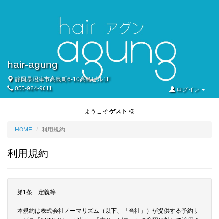
hair-agung
静岡県沼津市高島町6-10高島ビル1F
055-924-9611
ログイン
ようこそ
ゲスト
様
HOME
利用規約
利用規約
第1条 定義等
本規約は株式会社ノーマリズム（以下、「当社」）が提供する予約サ