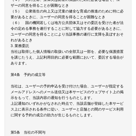
ザーの同意を得ることが困難なとき
（５） 公衆衛生の向上又は児童の健全な育成の推進のために特に必
要があるときに、ユーザーの同意を得ることが困難なとき
（６） 国の機関若しくは地方公共団体又はその委託を受けた者が法
令の定める事務を遂行することに対して協力する必要があるときに、
ユーザーの同意を得ることにより当該事務の遂行に支障を及ぼすおそ
れがあるとき
3. 業務委託
当社は取得した個人情報の取扱いの全部又は一部を、必要な保護措置
を講じたうえ、上記利用目的に必要な範囲において、委託する場合が
あります。
第4条 予約の成立等
当社は、ユーザーの予約申込を受け付けた場合、ユーザーが指定する
メールアドレスへのメール送信又は本サービスのウェブサイト上の掲
示をもって、当該内容の通知を行うものとします。
上記通知のいずれかがなされた時点で、当該店舗が登録した本サービ
ス上に表示される条件に従い、ユーザーと店舗との間のサービス利用
に関する予約の成立の効力が生じるものとします。
第5条 当社の不関与