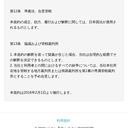
第12条 準拠法、合意管轄
本規約の成立、効力、履行および解釈に関しては、日本国法が適用さ
れるものとします。
第13条 協議および管轄裁判所
1. 本規約の解釈を巡って疑義が生じた場合、当社は合理的な範囲でそ
の解釈を決定できるものとします。
2. 当社と利用者との間におけるすべての紛争については、当社本社所
在地を管轄する地方裁判所または簡易裁判所を第1審の専属管轄裁判
所とすることを予め合意します。
本規約は2016年2月1日より施行します。
利用規約