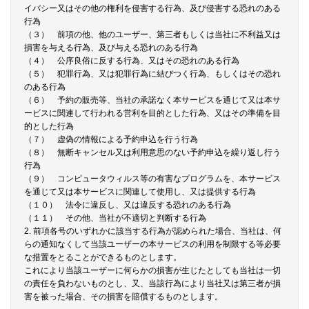
イバシー又はその他の権利を侵害する行為、及び侵害する恐れのある
行為
（３） 前項の他、他のユーザー、第三者もしくは当社に不利益又は
損害を与える行為、及び与える恐れのある行為
（４） 公序良俗に反する行為、又はその恐れのある行為
（５） 犯罪行為、又は犯罪行為に結びつく行為、もしくはその恐れ
のある行為
（６） 予約の販売等、当社の承諾なく本サービスを通じて又は本サ
ービスに関連して行われる営利を目的とした行為、又はその準備を目
的とした行為
（７） 虚偽の情報による予約申込を行う行為
（８） 無断キャンセル又は利用意思のない予約申込を繰り返し行う
行為
（９） コンピュータウィルス等の有害なプログラムを、本サービス
を通じて又は本サービスに関連して使用し、又は提供する行為
（１０） 法令に違反し、又は違反する恐れのある行為
（１１） その他、当社が不適切と判断する行為
2. 前項各号のいずれかに該当する行為が認められた場合、当社は、何
らの通知なくして当該ユーザーの本サービスの利用を制限する等必要
な措置をとることができるものとします。
これにより当該ユーザーに何らかの損害が生じたとしても当社は一切
の責任を負わないものとし、又、当該行為により当社又は第三者が損
害を被った場合、その損害を賠償するものとします。