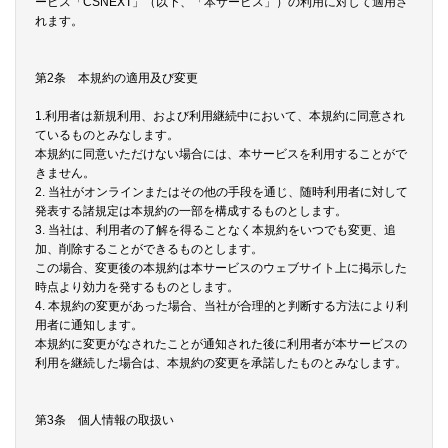
ービス「CSNEXT」（以下、「本サービス」）の利用に対して適用さ
れます。
第2条 本規約の適用及び変更
1.利用者は新規利用、および利用継続中において、本規約に同意され
ているものとみなします。
本規約に同意いただけない場合には、本サービスを利用することがで
きません。
2. 当社がオンラインまたはその他の手段を通じ、随時利用者に対して
発表する諸規定は本規約の一部を構成するものとします。
3. 当社は、利用者の了解を得ることなく本規約をいつでも変更、追
加、削除することができるものとします。
この場合、変更後の本規約は本サービスのウェブサイト上に掲示した
時点より効力を発するものとします。
4. 本規約の変更があった場合、当社が合理的と判断する方法により利
用者に通知します。
本規約に変更がなされたことが通知された後に利用者が本サービスの
利用を継続した場合は、本規約の変更を承諾したものとみなします。
第3条 個人情報の取扱い