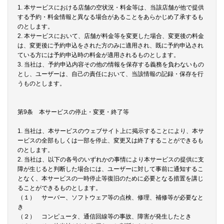
1. 本サービスにおける店舗の空状況・料金等は、当該店舗が他で提供
する予約・料金情報と異なる場合があることをあらかじめ了承するも
のとします。
2. 本サービスにおいて、店舗が料金等を変更した場合、変更後の料金
は、変更後に予約申込をされた方のみに適用され、既に予約申込され
ている方には予約申込時の料金が適用されるものとします。
3. 当社は、予約申込内容その他の情報を保存する義務を負わないもの
とし、ユーザーは、自己の責任において、当該情報の記録・保存を行
うものとします。
第9条 本サービスの停止・変更・終了等
1. 当社は、本サービスのウェブサイト上に掲示することにより、本サ
ービスの全部もしくは一部を停止、変更又は終了することができるも
のとします。
2. 当社は、以下の各号のいずれかの事情により本サービスの提供に支
障が生じると判断した場合には、ユーザーに対して事前に通知するこ
となく、本サービスの一時停止等復旧のために必要となる措置を講じ
ることができるものとします。
（１） サーバー、ソフトウェア等の点検、修理、補修等が必要なと
き
（２） コンピュータ、通信回線等の事故、障害が発生したとき